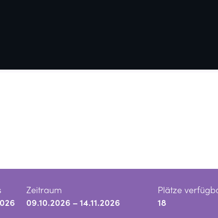
s
Zeitraum
Plätze verfügb
2026
09.10.2026 – 14.11.2026
18