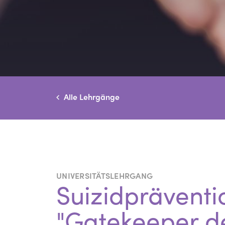
Alle Lehrgänge
UNIVERSITÄTSLEHRGANG
Suizidpräventi
"Gatekeeper de