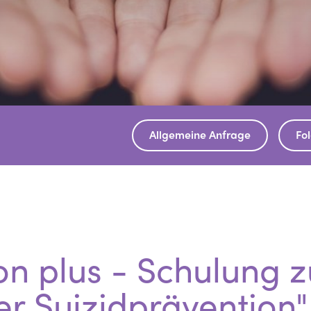
Allgemeine Anfrage
Fo
on plus - Schulung 
r Suizidprävention"