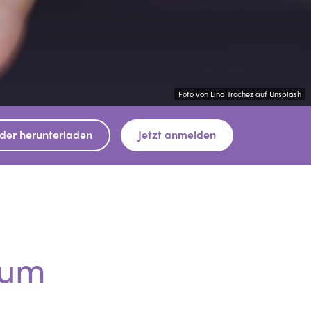
Foto von Lina Trochez auf Unsplash
lder herunterladen
Jetzt anmelden
zum