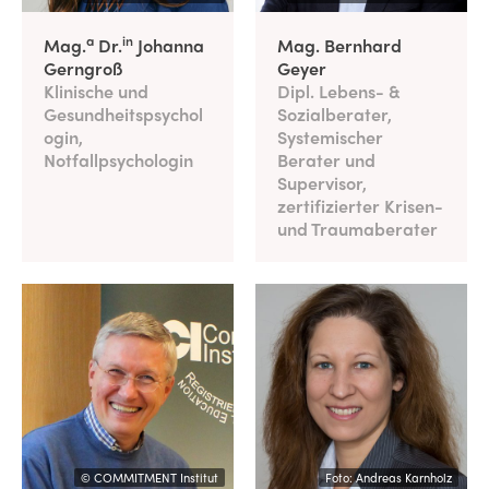
a
in
Mag.
Dr.
Johanna
Mag. Bernhard
Gerngroß
Geyer
Klinische und
Dipl. Lebens- &
Gesundheitspsychol
Sozialberater,
ogin,
Systemischer
Notfallpsychologin
Berater und
Supervisor,
zertifizierter Krisen-
und Traumaberater
© COMMITMENT Institut
Foto: Andreas Karnholz