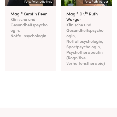
Foto: Fotostudio Nutz
Foto: Ruth Warger
a
a
in
Mag.
Kerstin Peer
Mag.
Dr.
Ruth
Klinische und
Warger
Gesundheitspsychol
Klinische und
ogin,
Gesundheitspsychol
Notfallpsychologin
ogin,
Notfallpsychologin,
Sportpsychologin,
Psychotherapeutin
(Kognitive
Verhaltenstherapie)