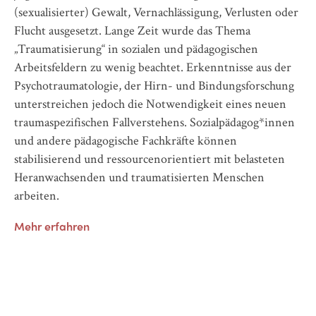
(sexualisierter) Gewalt, Vernachlässigung, Verlusten oder
Ke
Flucht ausgesetzt. Lange Zeit wurde das Thema
Tr
„Traumatisierung“ in sozialen und pädagogischen
er
Arbeitsfeldern zu wenig beachtet. Erkenntnisse aus der
un
dem
Psychotraumatologie, der Hirn- und Bindungsforschung
Ve
unterstreichen jedoch die Notwendigkeit eines neuen
In
traumaspezifischen Fallverstehens. Sozialpädagog*innen
Le
und andere pädagogische Fachkräfte können
n
Me
stabilisierend und ressourcenorientiert mit belasteten
r
Heranwachsenden und traumatisierten Menschen
arbeiten.
ser
Mehr erfahren
r
n.