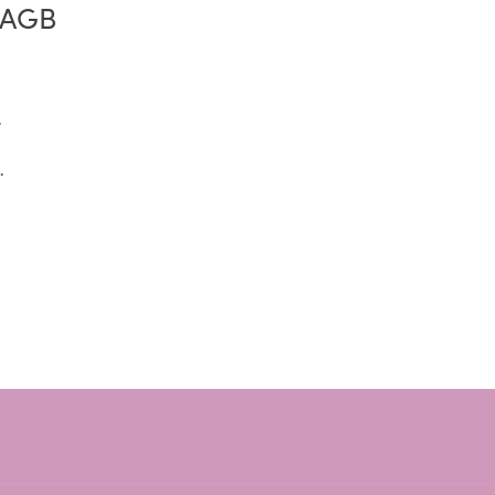
d AGB
.
.