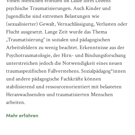
Vielen Menschen erleiden im Laufe ihres Lebens
Di
nz
psychische Traumatisierungen. Auch Kinder und
Ve
Jugendliche sind extremen Belastungen wie
Ki
(sexualisierter) Gewalt, Vernachlässigung, Verlusten oder
Ke
Flucht ausgesetzt. Lange Zeit wurde das Thema
Tr
„Traumatisierung“ in sozialen und pädagogischen
er
Arbeitsfeldern zu wenig beachtet. Erkenntnisse aus der
un
dem
Psychotraumatologie, der Hirn- und Bindungsforschung
Ve
unterstreichen jedoch die Notwendigkeit eines neuen
In
traumaspezifischen Fallverstehens. Sozialpädagog*innen
Le
und andere pädagogische Fachkräfte können
n
Me
stabilisierend und ressourcenorientiert mit belasteten
r
Heranwachsenden und traumatisierten Menschen
arbeiten.
ser
Mehr erfahren
r
n.