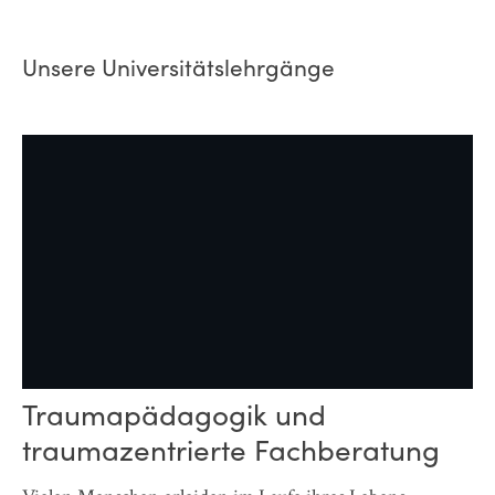
Unsere Universitätslehrgänge
Traumapädagogik und
P
traumazentrierte Fachberatung
u